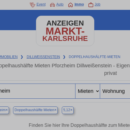
Event
Auto
Immo
Job
ANZEIGEN
MARKT-
KARLSRUHE
MMOBILIEN
❯
DILLWEISSENSTEIN
❯
DOPPELHAUSHÄLFTE-MIETEN
pelhaushälfte Mieten Pforzheim Dillweißenstein - Eig
privat
×
×
×
heim
Doppelhaushälfte Mieten
5,12
Finden Sie hier Ihre Doppelhaushälfte zum Miete