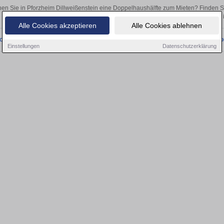
en Sie in Pforzheim Dillweißenstein eine Doppelhaushälfte zum Mieten? Finden 
als Kapitalanlage oder zur Vermietung – hier finden Sie Ihre Immobilie
Alle Cookies akzeptieren
Alle Cookies ablehnen
onnten wir derzeit keine passenden Objekte finden. Schauen Sie bald wieder vo
Einstellungen
Datenschutzerklärung