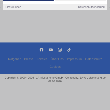
bald wieder vorbei!
Einstellungen
Datenschutzerklärung
Ratgeber
Presse
Lokales
Über Uns
Impressum
Datenschutz
Cookies
Copyright © 2000 - 2026 | 1A Infosysteme GmbH | Content by: 1A-Anzeigenmarkt.de
07.08.2026