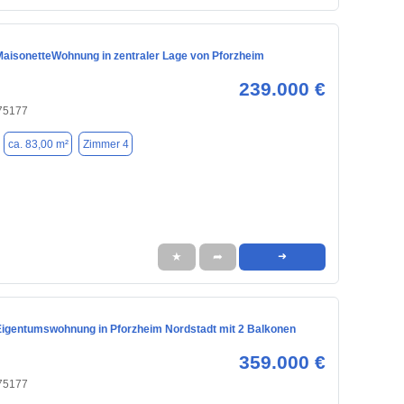
aisonetteWohnung in zentraler Lage von Pforzheim
239.000 €
 75177
ca. 83,00 m²
Zimmer 4
★
➦
➜
igentumswohnung in Pforzheim Nordstadt mit 2 Balkonen
359.000 €
 75177