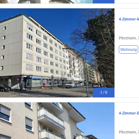
4-Zimmer-M
Pforzheim,
Wohnung
1 / 8
4-Zimmer-E
Pforzheim,