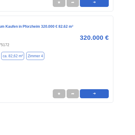
★
➦
➜
m Kaufen in Pforzheim 320.000 € 82.62 m²
320.000 €
 75172
ca. 82,62 m²
Zimmer 4
★
➦
➜