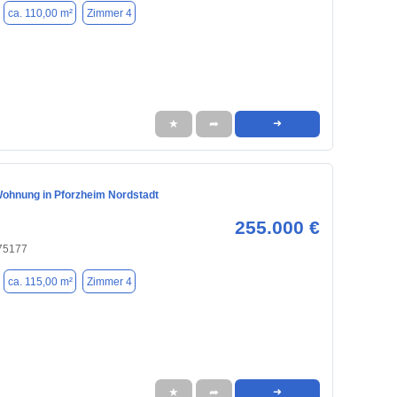
ca. 110,00 m²
Zimmer 4
★
➦
➜
ohnung in Pforzheim Nordstadt
255.000 €
 75177
ca. 115,00 m²
Zimmer 4
★
➦
➜