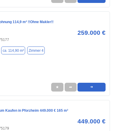
hnung 114,9 m² !!Ohne Makler!!
259.000 €
 75177
ca. 114,90 m²
Zimmer 4
★
➦
➜
m Kaufen in Pforzheim 449.000 € 165 m²
449.000 €
 75179