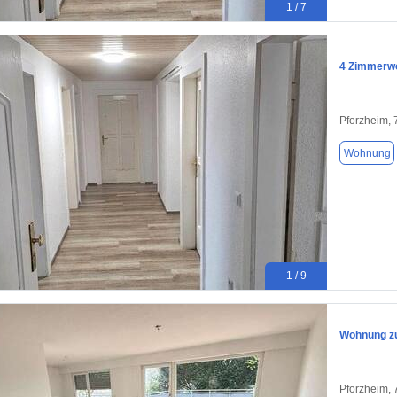
1 / 7
4 Zimmerwo
Pforzheim,
Wohnung
1 / 9
Wohnung zu
Pforzheim,