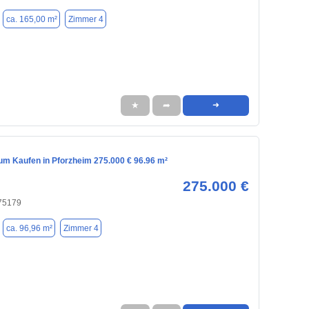
ca. 165,00 m²
Zimmer 4
★
➦
➜
m Kaufen in Pforzheim 275.000 € 96.96 m²
275.000 €
 75179
ca. 96,96 m²
Zimmer 4