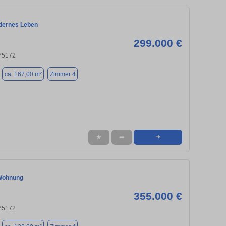
odernes Leben
299.000 €
 75172
ca. 167,00 m²
Zimmer 4
★
➦
➜
Wohnung
355.000 €
 75172