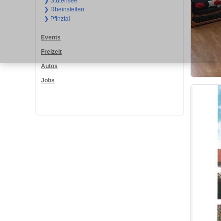
❯ Stutensee
❯ Rheinstetten
❯ Pfinztal
Events
Freizeit
Autos
Jobs