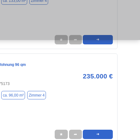
ca. 133,00 m²
Zimmer 4
★
➦
➜
Wohnung 96 qm
235.000 €
 75173
ca. 96,00 m²
Zimmer 4
★
➦
➜