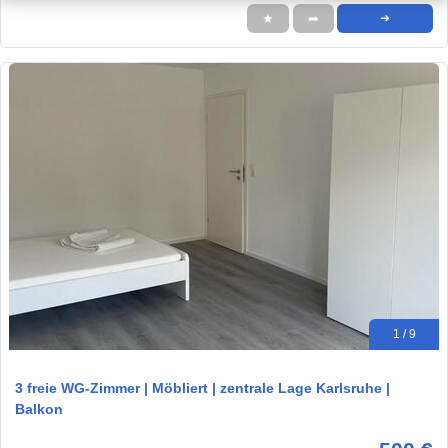
★
➦
➜
1 / 9
3 freie WG-Zimmer | Möbliert | zentrale Lage Karlsruhe |
Balkon