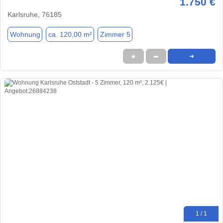
1.750 €
Karlsruhe, 76185
Wohnung
ca. 120,00 m²
Zimmer 5
★
➦
➜
1 / 1