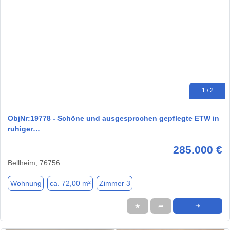
1 / 2
ObjNr:19778 - Schöne und ausgesprochen gepflegte ETW in
ruhiger…
285.000 €
Bellheim, 76756
Wohnung
ca. 72,00 m²
Zimmer 3
★
➦
➜