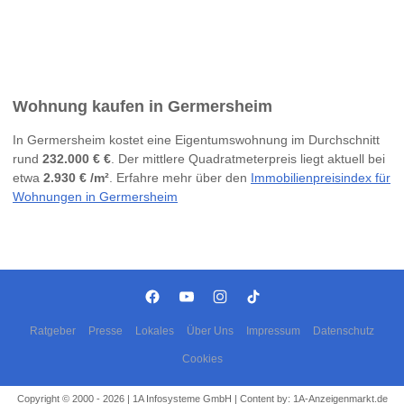
Wohnung kaufen in Germersheim
In Germersheim kostet eine Eigentumswohnung im Durchschnitt
rund
232.000 € €
. Der mittlere Quadratmeterpreis liegt aktuell bei
etwa
2.930 € /m²
. Erfahre mehr über den
Immobilienpreisindex für
Wohnungen in Germersheim
Ratgeber
Presse
Lokales
Über Uns
Impressum
Datenschutz
Cookies
Copyright © 2000 - 2026 | 1A Infosysteme GmbH | Content by: 1A-Anzeigenmarkt.de