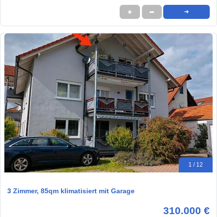
★
➦
➜
1 / 12
3 Zimmer, 85qm klimatisiert mit Garage
310.000 €