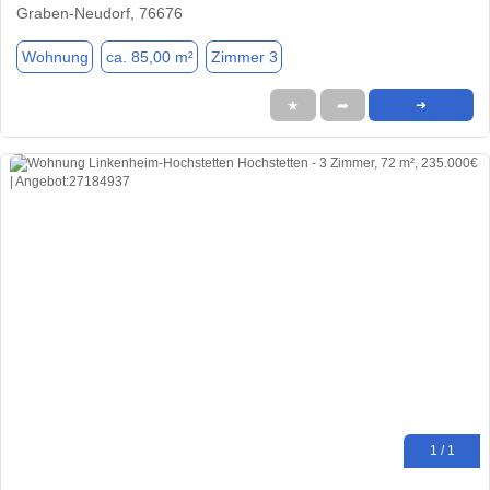
Graben-Neudorf, 76676
Wohnung
ca. 85,00 m²
Zimmer 3
★
➦
➜
1 / 1