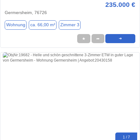
235.000 €
Germersheim, 76726
Wohnung
ca. 66,00 m²
Zimmer 3
★
➦
➜
1 / 7