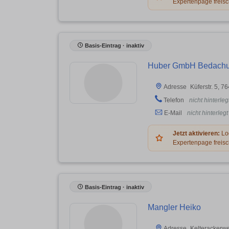
Expertenpage freisc
Basis-Eintrag · inaktiv
Huber GmbH Bedachu
Küferstr. 5, 
Adresse
Telefon
nicht hinterleg
E-Mail
nicht hinterlegt
Jetzt aktivieren:
Log
Expertenpage freisc
Basis-Eintrag · inaktiv
Mangler Heiko
Kelterackerwe
Adresse