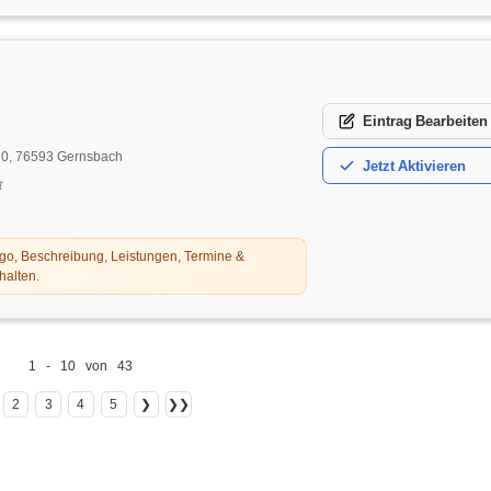
Eintrag
Bearbeiten
 20, 76593 Gernsbach
Jetzt
Aktivieren
t
o, Beschreibung, Leistungen, Termine &
halten.
1 - 10 von 43
2
3
4
5
❯
❯❯