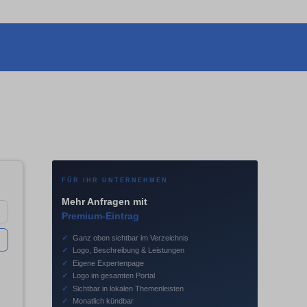
FÜR IHR UNTERNEHMEN
Mehr Anfragen mit
Premium-Eintrag
✓
Ganz oben sichtbar im Verzeichnis
✓
Logo, Beschreibung & Leistungen
✓
Eigene Expertenpage
✓
Logo im gesamten Portal
✓
Sichtbar in lokalen Themenleisten
✓
Monatlich kündbar