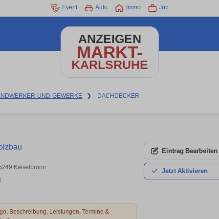
Event
Auto
Immo
Job
ANZEIGEN
MARKT-
KARLSRUHE
ANDWERKER-UND-GEWERKE
❯
DACHDECKER
olzbau
Eintrag
Bearbeiten
5249 Kieselbronn
Jetzt
Aktivieren
t
o, Beschreibung, Leistungen, Termine &