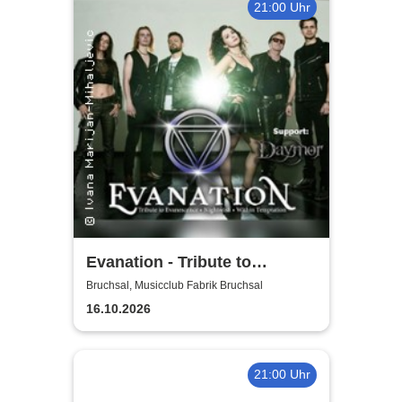
21:00 Uhr
Evanation - Tribute to
Evanescence Nightwish &
Bruchsal, Musicclub Fabrik Bruchsal
Within Temptation
16.10.2026
21:00 Uhr