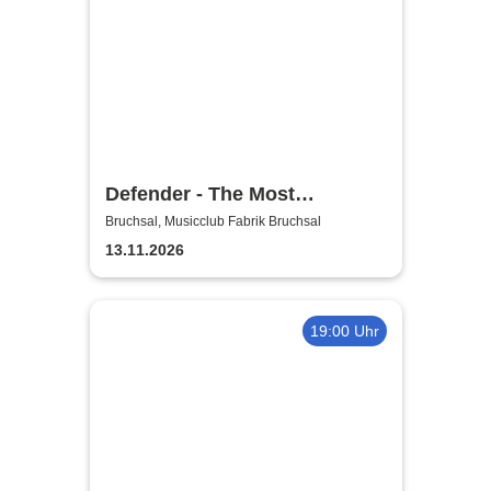
Defender - The Most
Authentic Manowar Tribute
Bruchsal, Musicclub Fabrik Bruchsal
13.11.2026
19:00 Uhr