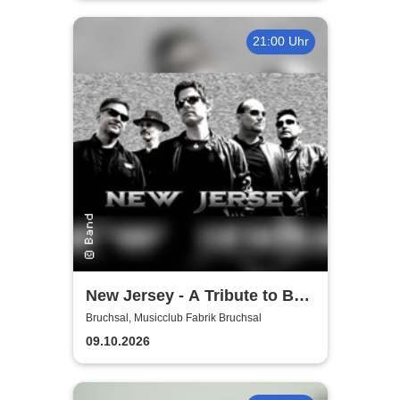
21:00 Uhr
New Jersey - A Tribute to Bon
Jovi
Bruchsal, Musicclub Fabrik Bruchsal
09.10.2026