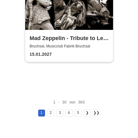
Mad Zeppelin - Tribute to Led
Zeppelin
Bruchsal, Musicclub Fabrik Bruchsal
15.01.2027
1 - 30 von 363
1
2
3
4
5
❯
❯❯