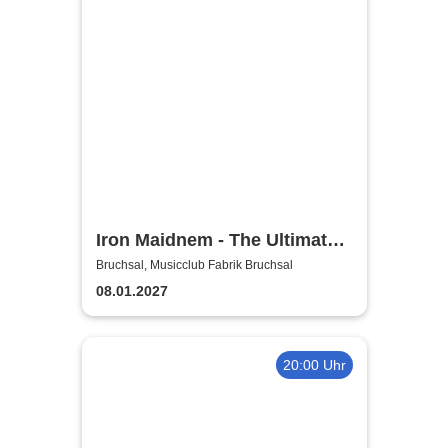
Iron Maidnem - The Ultimate
Iron Maiden Tribute Band
Bruchsal, Musicclub Fabrik Bruchsal
08.01.2027
20:00 Uhr