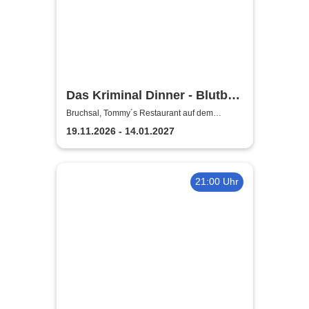
Das Kriminal Dinner - Blutbad
im Gemeinderat
Bruchsal, Tommy´s Restaurant auf dem
Michaelsberg
19.11.2026 - 14.01.2027
21:00 Uhr