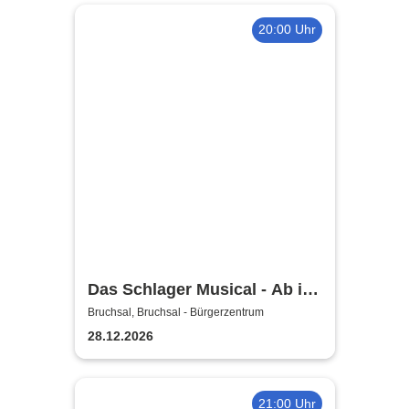
20:00 Uhr
Das Schlager Musical - Ab in
den Süden 2026/2027
Bruchsal, Bruchsal - Bürgerzentrum
28.12.2026
21:00 Uhr