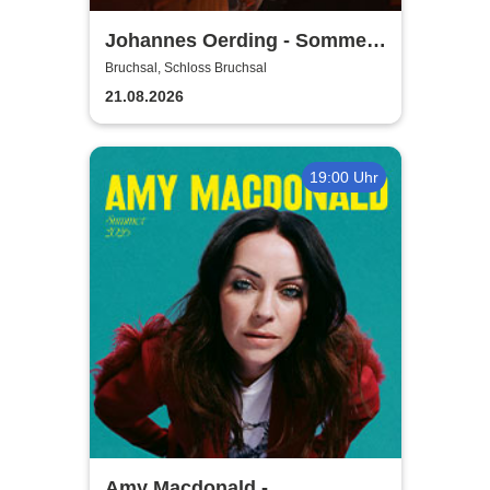
Johannes Oerding - Sommer
Open Airs 2026
Bruchsal, Schloss Bruchsal
21.08.2026
19:00 Uhr
Amy Macdonald -