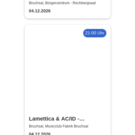
music of Pink Floyd
Bruchsal, Bürgerzentrum - Rechbergsaal
04.12.2026
21:00 Uhr
Lamettica & AC/ID -
Headbanger Night
Bruchsal, Musicclub Fabrik Bruchsal
04.12.2026