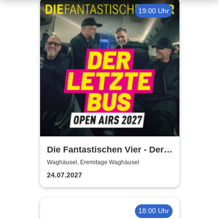
19:00 Uhr
Die Fantastischen Vier - Der
letzte Bus - Open Airs 2027 -
Waghäusel, Eremitage Waghäusel
Final Tour 26-28
24.07.2027
18:00 Uhr