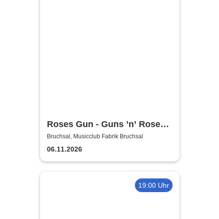
Roses Gun - Guns ’n’ Roses
Tribute Band
Bruchsal, Musicclub Fabrik Bruchsal
06.11.2026
19:00 Uhr