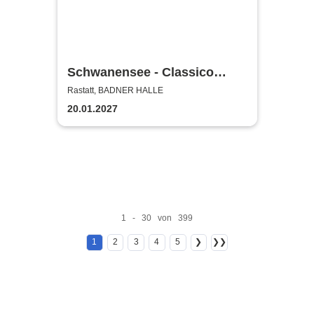
Schwanensee - Classico
Ballet Napoli
Rastatt, BADNER HALLE
20.01.2027
1 - 30 von 399
1
2
3
4
5
❯
❯❯