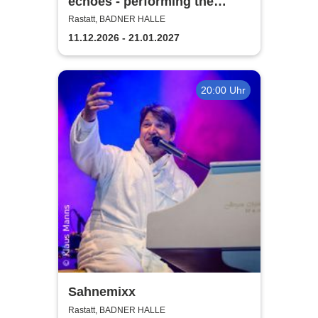
echoes - performing the
music of Pink Floyd
Rastatt, BADNER HALLE
11.12.2026 - 21.01.2027
20:00 Uhr
Sahnemixx
Rastatt, BADNER HALLE