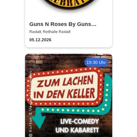
Guns N Roses By Guns
Celebration
Rastatt, Reithalle Rastatt
05.12.2026
19:30 Uhr