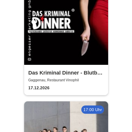
Das Kriminal Dinner - Blutbad
im Gemeinderat
Gaggenau, Restaurant Vinophil
17.12.2026
17:00 Uhr