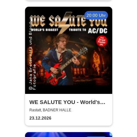
20:00 Uhr
WE SALUTE YOU - World's
biggest Tribute to AC/DC
Rastatt, BADNER HALLE
23.12.2026