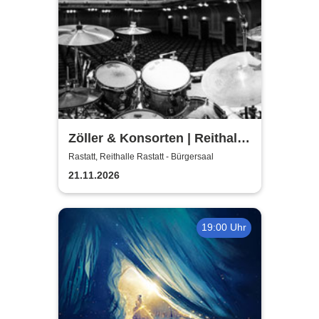
Zöller & Konsorten | Reithalle
Rastatt - Bürgersaal
Rastatt, Reithalle Rastatt - Bürgersaal
21.11.2026
19:00 Uhr