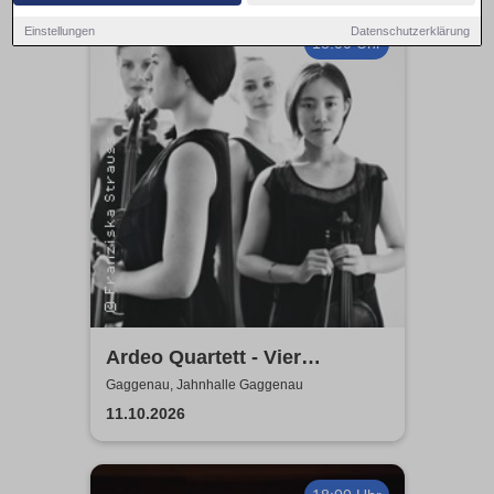
Einstellungen
Datenschutzerklärung
18:00 Uhr
Ardeo Quartett - Vier
Musikerinnen aus Frankreich
Gaggenau, Jahnhalle Gaggenau
11.10.2026