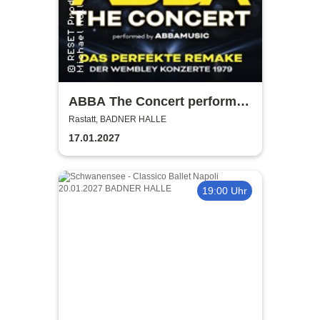
ABBA The Concert performed
by ABBAMUSIC
Rastatt, BADNER HALLE
17.01.2027
19:00 Uhr