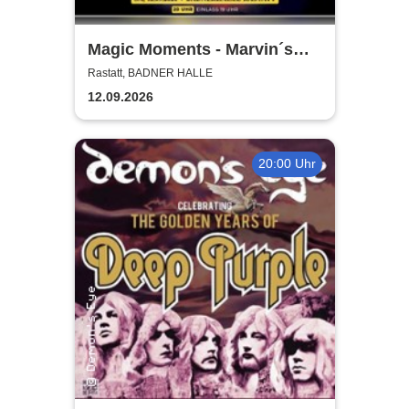
Magic Moments - Marvin´s
Magic Show meets friends /
Rastatt, BADNER HALLE
Marvin Seib
12.09.2026
20:00 Uhr