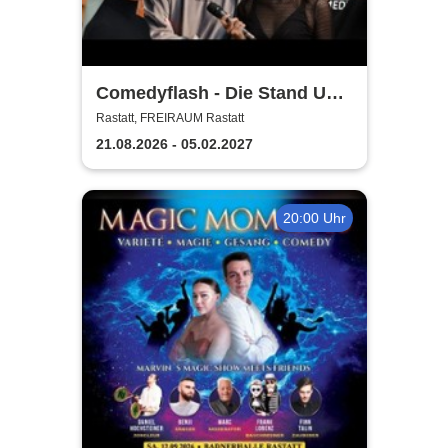
Comedyflash - Die Stand Up
Comedy Show in Rastatt
Rastatt, FREIRAUM Rastatt
21.08.2026 - 05.02.2027
20:00 Uhr