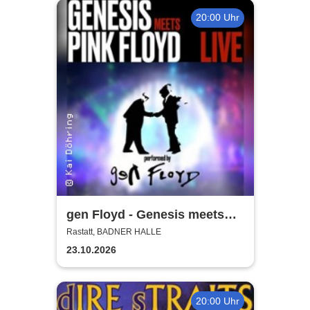
20:00 Uhr
gen Floyd - Genesis meets
Pink Floyd
Rastatt, BADNER HALLE
23.10.2026
20:00 Uhr