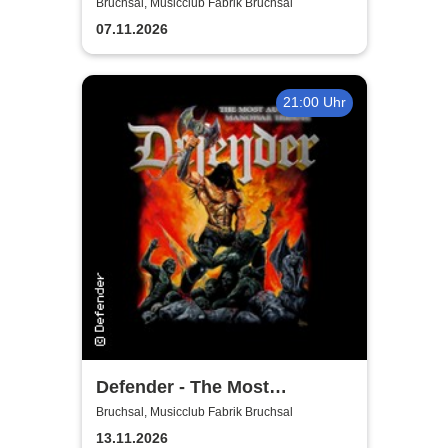
Bruchsal, Musicclub Fabrik Bruchsal
07.11.2026
21:00 Uhr
Defender - The Most
Authentic Manowar Tribute
Bruchsal, Musicclub Fabrik Bruchsal
13.11.2026