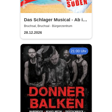
Das Schlager Musical - Ab in
den Süden 2026/2027
Bruchsal, Bruchsal - Bürgerzentrum
28.12.2026
21:00 Uhr