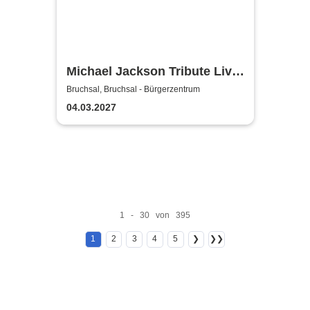
Michael Jackson Tribute Live
Experience
Bruchsal, Bruchsal - Bürgerzentrum
04.03.2027
1 - 30 von 395
1
2
3
4
5
❯
❯❯