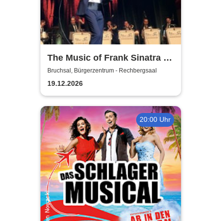
The Music of Frank Sinatra -
The Blue Sky Orchestra
Bruchsal, Bürgerzentrum - Rechbergsaal
19.12.2026
20:00 Uhr