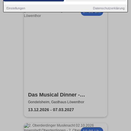
Einstellungen
Datenschutzerklärung
17:00 Uhr
Das Musical Dinner -
Kulinarischer Genuss und
Gondelsheim, Gasthaus Löwenthor
garantierte Unterhaltung
13.12.2026 - 07.03.2027