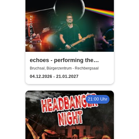
echoes - performing the
music of Pink Floyd
Bruchsal, Bürgerzentrum - Rechbergsaal
04.12.2026 - 21.01.2027
21:00 Uhr