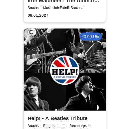
Iron Maidnem - The Ultimate
Iron Maiden Tribute Band
Bruchsal, Musicclub Fabrik Bruchsal
08.01.2027
20:00 Uhr
Help! - A Beatles Tribute
Bruchsal, Bürgerzentrum - Rechbergsaal