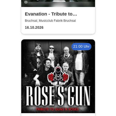
Evanation - Tribute to
Evanescence Nightwish &
Bruchsal, Musicclub Fabrik Bruchsal
Within Temptation
16.10.2026
21:00 Uhr