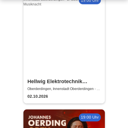
19:00 Uhr
Hellwig Elektrotechnik
präsentiert: 2. Oberderdinger
Oberderdingen, Innenstadt Oberderdingen - 2.
Oberderdinger Musiknacht
Musiknacht
02.10.2026
19:00 Uhr