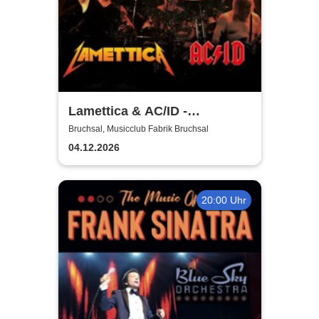
Lamettica & AC/ID -
Headbanger Night
Bruchsal, Musicclub Fabrik Bruchsal
04.12.2026
20:00 Uhr