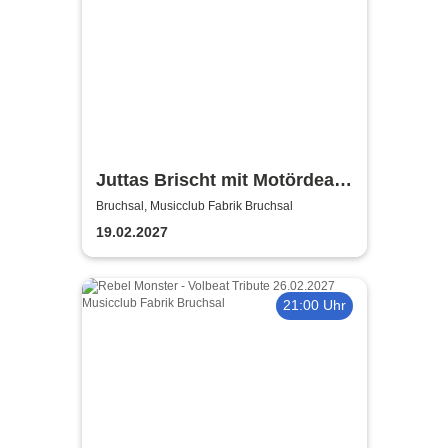
Juttas Brischt mit Motördeaf -
Judas Priest Tribute
Bruchsal, Musicclub Fabrik Bruchsal
19.02.2027
21:00 Uhr