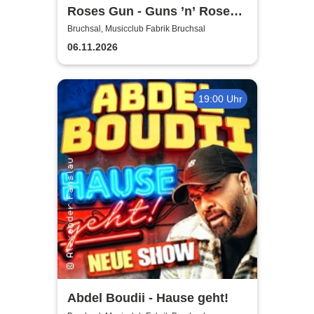
Roses Gun - Guns ’n’ Roses
Tribute Band
Bruchsal, Musicclub Fabrik Bruchsal
06.11.2026
19:00 Uhr
Abdel Boudii - Hause geht!