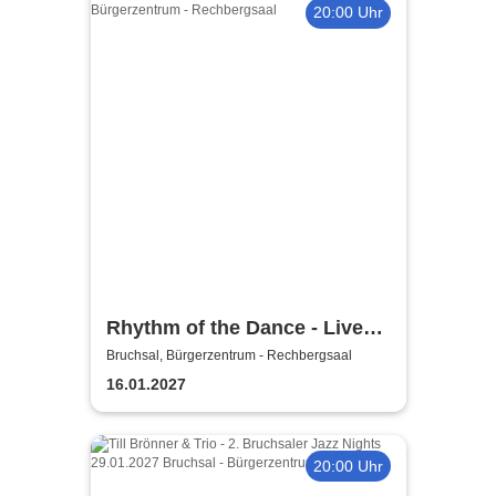
20:00 Uhr
Rhythm of the Dance - Live
2027
Bruchsal, Bürgerzentrum - Rechbergsaal
16.01.2027
20:00 Uhr