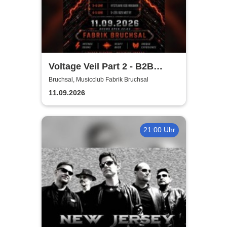
Voltage Veil Part 2 - B2B
Night | Musicclub Fabrik
Bruchsal, Musicclub Fabrik Bruchsal
Bruchsal
11.09.2026
21:00 Uhr