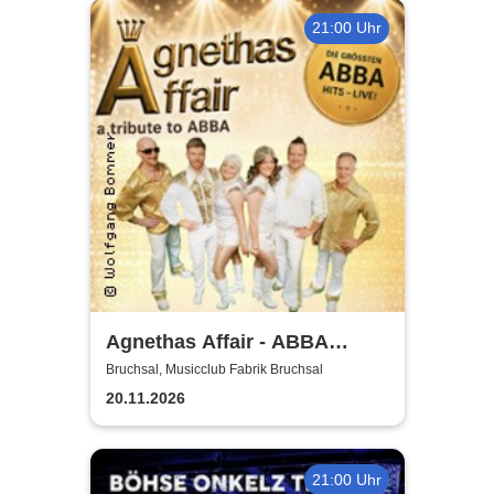
21:00 Uhr
Agnethas Affair - ABBA
Tribute Show
Bruchsal, Musicclub Fabrik Bruchsal
20.11.2026
21:00 Uhr