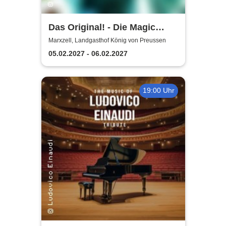
Das Original! - Die Magic
Dinner Show / Magier Ralf
Marxzell, Landgasthof König von Preussen
Gagel
05.02.2027 - 06.02.2027
19:00 Uhr