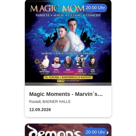
20:00 Uhr
Magic Moments - Marvin´s
Magic Show meets friends /
Rastatt, BADNER HALLE
Marvin Seib
12.09.2026
20:00 Uhr