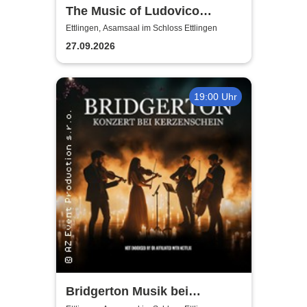
The Music of Ludovico
Einaudi: Tribute-
Ettlingen, Asamsaal im Schloss Ettlingen
Klavierkonzert - Ludovico
27.09.2026
Einaudi Tribute bei
Kerzenschein
19:00 Uhr
Bridgerton Musik bei