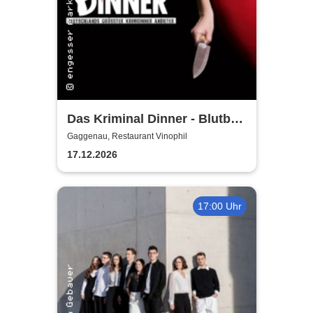
Das Kriminal Dinner - Blutbad
im Gemeinderat
Gaggenau, Restaurant Vinophil
17.12.2026
17:00 Uhr