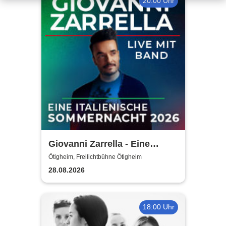
20:00 Uhr
Giovanni Zarrella - Eine
italienische Sommernacht -
Ötigheim, Freilichtbühne Ötigheim
Live mit Band
28.08.2026
18:00 Uhr