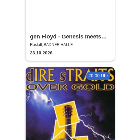
gen Floyd - Genesis meets
Pink Floyd
Rastatt, BADNER HALLE
23.10.2026
20:00 Uhr