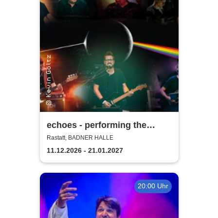
echoes - performing the
music of Pink Floyd
Rastatt, BADNER HALLE
11.12.2026 - 21.01.2027
20:00 Uhr