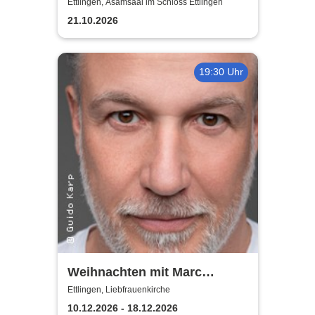
Kerzenschein
Ettlingen, Asamsaal im Schloss Ettlingen
21.10.2026
19:30 Uhr
Weihnachten mit Marc
Marshall - Das große
Ettlingen, Liebfrauenkirche
Weihnachtskonzert
10.12.2026 - 18.12.2026