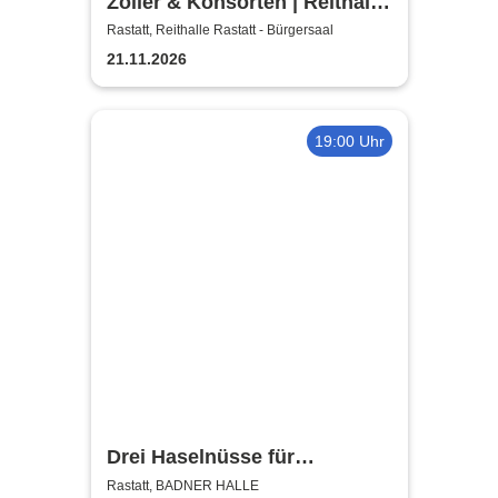
Zöller & Konsorten | Reithalle
Rastatt - Bürgersaal
Rastatt, Reithalle Rastatt - Bürgersaal
21.11.2026
19:00 Uhr
Drei Haselnüsse für
Aschenbrödel - Das Musical
Rastatt, BADNER HALLE