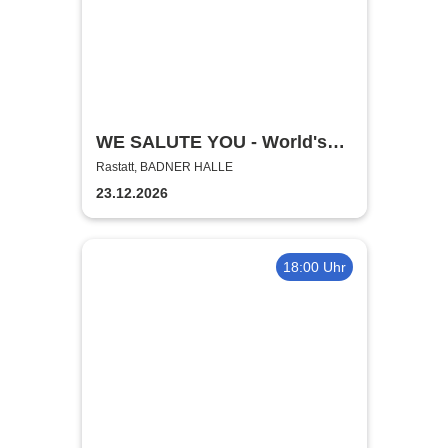
WE SALUTE YOU - World's
biggest Tribute to AC/DC
Rastatt, BADNER HALLE
23.12.2026
18:00 Uhr