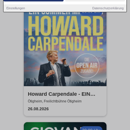
Einstellungen
Datenschutzerklärung
20:00 Uhr
Howard Carpendale - EIN
SOMMER MIT EUCH – 2026
Ötigheim, Freilichtbühne Ötigheim
26.08.2026