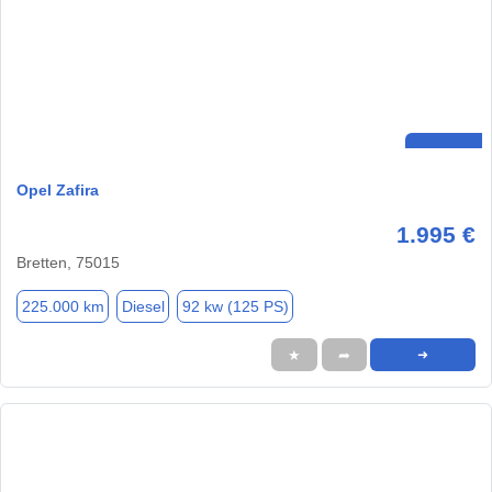
Opel Zafira
1.995 €
Bretten, 75015
225.000 km
Diesel
92 kw (125 PS)
★
➦
➜