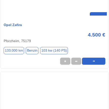
Opel Zafira
4.500 €
Pforzheim, 75179
133.000 km
Benzin
103 kw (140 PS)
★
➦
➜