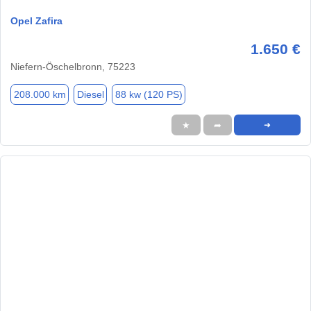
Opel Zafira
1.650 €
Niefern-Öschelbronn, 75223
208.000 km
Diesel
88 kw (120 PS)
★
➦
➜