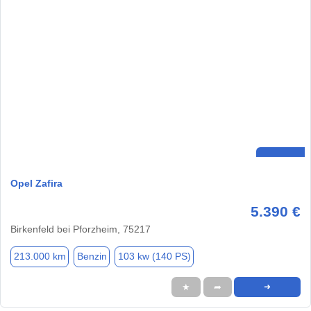
Opel Zafira
5.390 €
Birkenfeld bei Pforzheim, 75217
213.000 km
Benzin
103 kw (140 PS)
★
➦
➜