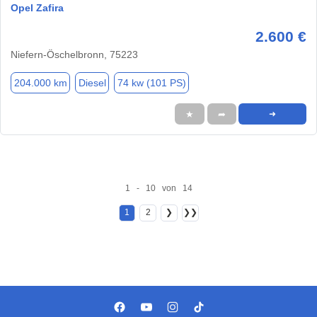
Opel Zafira
2.600 €
Niefern-Öschelbronn, 75223
204.000 km
Diesel
74 kw (101 PS)
★
➦
➜
1 - 10 von 14
1
2
❯
❯❯