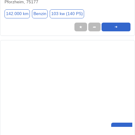
Pforzheim, 75177
142.000 km
Benzin
103 kw (140 PS)
★
➦
➜