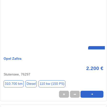
Opel Zafira
2.200 €
Stutensee, 76297
310.700 km
Diesel
110 kw (150 PS)
★
➦
➜