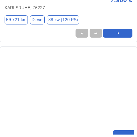
KARLSRUHE, 76227
59.721 km
Diesel
88 kw (120 PS)
★
➦
➜