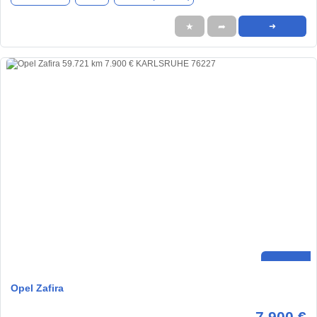
★
➦
➜
Opel Zafira
7.900 €