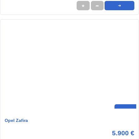
★
➦
➜
Opel Zafira
5.900 €