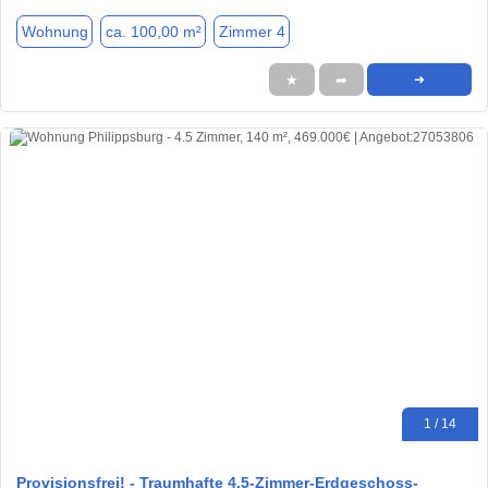
Wohnung
ca. 100,00 m²
Zimmer 4
★
➦
➜
1 / 14
Provisionsfrei! - Traumhafte 4,5-Zimmer-Erdgeschoss-