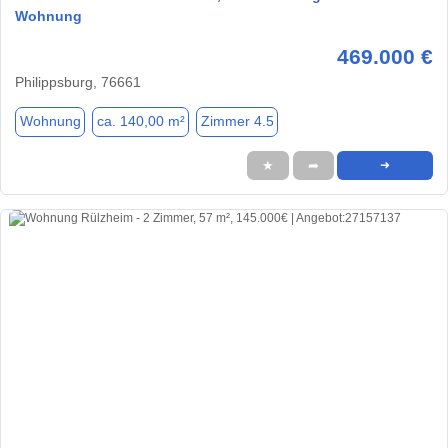
Wohnung
469.000 €
Philippsburg, 76661
Wohnung
ca. 140,00 m²
Zimmer 4.5
★
➦
➜