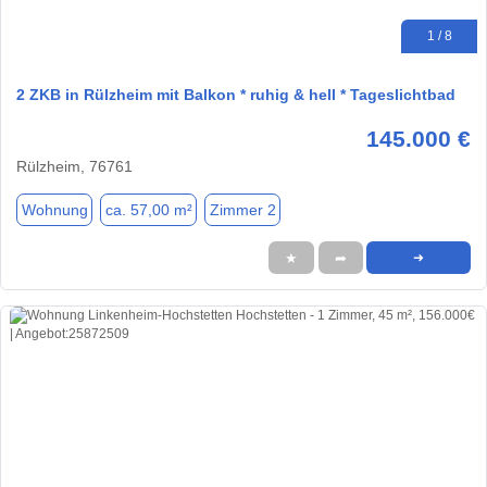
1 / 8
2 ZKB in Rülzheim mit Balkon * ruhig & hell * Tageslichtbad
145.000 €
Rülzheim, 76761
Wohnung
ca. 57,00 m²
Zimmer 2
★
➦
➜