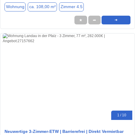
Wohnung
ca. 108,00 m²
Zimmer 4.5
★
➦
➜
1 / 10
Neuwertige 3-Zimmer-ETW | Barrierefrei | Direkt Vermietbar