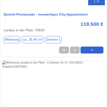
1 / 4
Queich-Promenade - neuwertiges City-Appartement
119.500 €
Landau in der Pfalz, 76829
Wohnung
ca. 26,40 m²
Zimmer 1
★
➦
➜