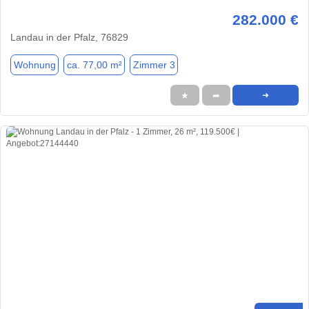
282.000 €
Landau in der Pfalz, 76829
Wohnung
ca. 77,00 m²
Zimmer 3
★
➦
➜