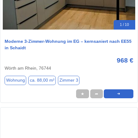
1 / 10
Moderne 3-Zimmer-Wohnung im EG – kernsaniert nach EE55
in Schaidt
968 €
Wörth am Rhein, 76744
Wohnung
ca. 88,00 m²
Zimmer 3
★
➦
➜