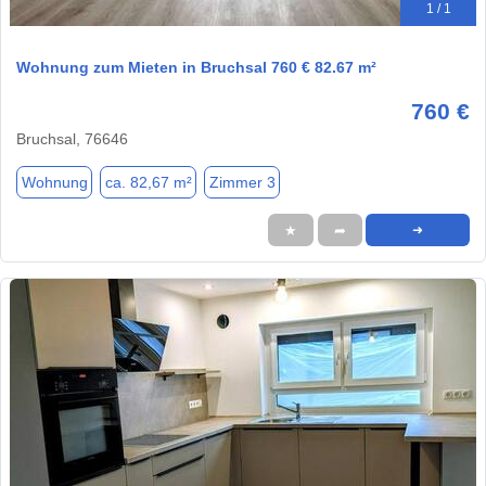
1 / 1
Wohnung zum Mieten in Bruchsal 760 € 82.67 m²
760 €
Bruchsal, 76646
Wohnung
ca. 82,67 m²
Zimmer 3
★
➦
➜