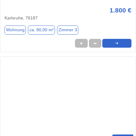
1.800 €
Karlsruhe, 76187
Wohnung
ca. 80,00 m²
Zimmer 3
★
➦
➜