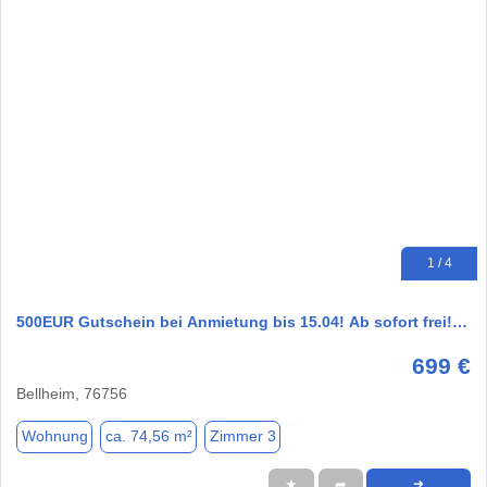
1 / 4
500EUR Gutschein bei Anmietung bis 15.04! Ab sofort frei!…
699 €
Bellheim, 76756
Wohnung
ca. 74,56 m²
Zimmer 3
★
➦
➜