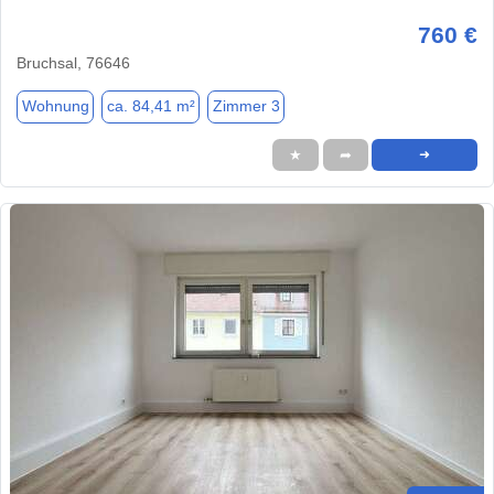
760 €
Bruchsal, 76646
Wohnung
ca. 84,41 m²
Zimmer 3
★
➦
➜