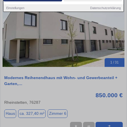
Einstellungen
Datenschutzerklärung
1 / 31
Modernes Reihenendhaus mit Wohn- und Gewerbeanteil +
Garten,…
850.000 €
Rheinstetten, 76287
Haus
ca. 327,40 m²
Zimmer 6
★
➦
➜