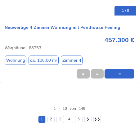
1 / 8
Neuwertige 4-Zimmer Wohnung mit Penthouse Feeling
457.300 €
Waghäusel, 68753
Wohnung
ca. 106,00 m²
Zimmer 4
★
➦
➜
1 - 10 von 149
1
2
3
4
5
❯
❯❯