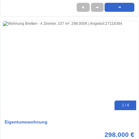
★
➦
➜
1 / 4
Eigentumswohnung
298.000 €