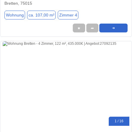
Bretten, 75015
Wohnung
ca. 107,00 m²
Zimmer 4
★
➦
➜
1 / 16