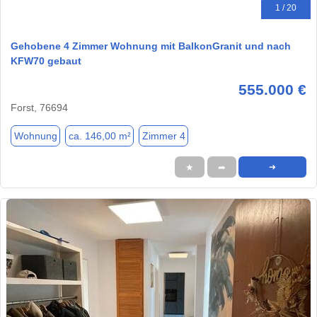
1 / 20
Gehobene 4 Zimmer Wohnung mit BalkonGranit und nach
KFW70 gebaut
555.000 €
Forst, 76694
Wohnung
ca. 146,00 m²
Zimmer 4
★
➦
➜