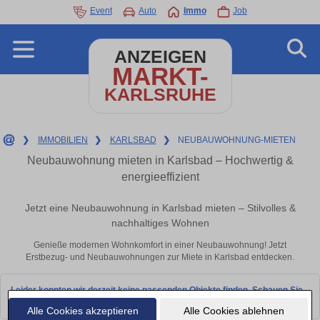
Event
Auto
Immo
Job
ANZEIGEN
MARKT-
KARLSRUHE
❯
IMMOBILIEN
❯
KARLSBAD
❯
NEUBAUWOHNUNG-MIETEN
Neubauwohnung mieten in Karlsbad – Hochwertig &
energieeffizient
Jetzt eine Neubauwohnung in Karlsbad mieten – Stilvolles &
nachhaltiges Wohnen
Genieße modernen Wohnkomfort in einer Neubauwohnung! Jetzt
Erstbezug- und Neubauwohnungen zur Miete in Karlsbad entdecken.
Leider konnten wir derzeit keine passenden Objekte finden. Schauen Sie
bald wieder vorbei!
Alle Cookies akzeptieren
Alle Cookies ablehnen