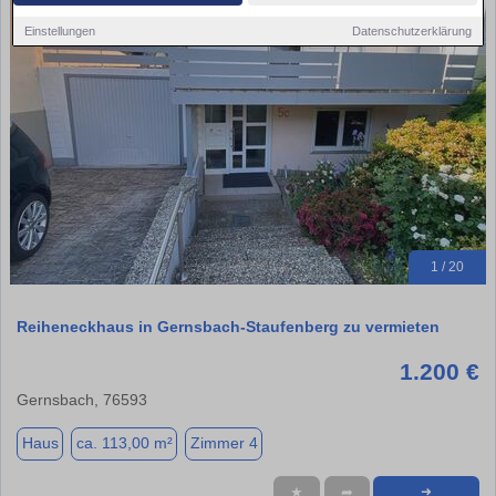
Einstellungen
Datenschutzerklärung
1 / 20
Reiheneckhaus in Gernsbach-Staufenberg zu vermieten
1.200 €
Gernsbach, 76593
Haus
ca. 113,00 m²
Zimmer 4
★
➦
➜