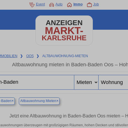
Event
Auto
Immo
Job
ANZEIGEN
MARKT-
KARLSRUHE
MMOBILIEN
❯
OOS
❯
ALTBAUWOHNUNG-MIETEN
Altbauwohnung mieten in Baden-Baden Oos – Hohe
×
×
-Baden
Altbauwohnung Mieten
Jetzt eine Altbauwohnung in Baden-Baden Oos mieten – H
bauwohnungen überzeugen mit großzügigen Räumen, hohen Decken und stilvollen 