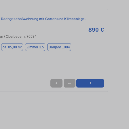
 Dachgeschoßwohnung mit Garten und Klimaanlage.
890 €
n / Oberbeuern, 76534
ca. 85,00 m²
Zimmer 3.5
Baujahr 1984
★
➦
➜