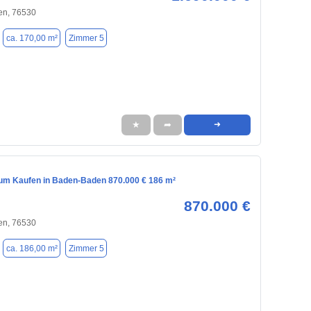
n, 76530
ca. 170,00 m²
Zimmer 5
★
➦
➜
m Kaufen in Baden-Baden 870.000 € 186 m²
870.000 €
n, 76530
ca. 186,00 m²
Zimmer 5