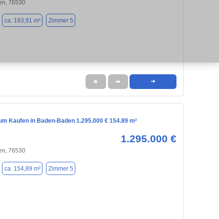
n, 76530
ca. 183,91 m²
Zimmer 5
★
➦
➜
m Kaufen in Baden-Baden 1.295.000 € 154.89 m²
1.295.000 €
n, 76530
ca. 154,89 m²
Zimmer 5