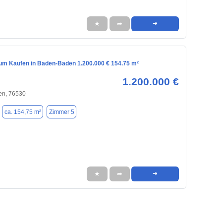
★
➦
➜
m Kaufen in Baden-Baden 1.200.000 € 154.75 m²
1.200.000 €
n, 76530
ca. 154,75 m²
Zimmer 5
★
➦
➜