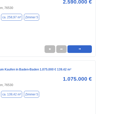
2.590.000 €
n, 76530
ca. 258,97 m²
Zimmer 5
★
➦
➜
m Kaufen in Baden-Baden 1.075.000 € 139.42 m²
1.075.000 €
n, 76530
ca. 139,42 m²
Zimmer 5