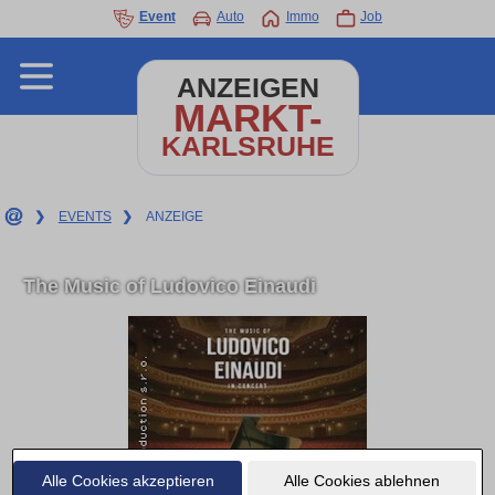
Event
Auto
Immo
Job
ANZEIGEN
MARKT-
KARLSRUHE
❯
EVENTS
❯
ANZEIGE
The Music of Ludovico Einaudi
Alle Cookies akzeptieren
Alle Cookies ablehnen